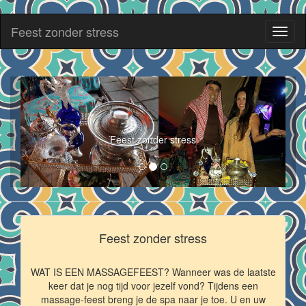
Feest zonder stress
Toggl
naviga
Feest zonder stress
Feest zonder stress
WAT IS EEN MASSAGEFEEST? Wanneer was de laatste
keer dat je nog tijd voor jezelf vond? Tijdens een
massage-feest breng je de spa naar je toe. U en uw