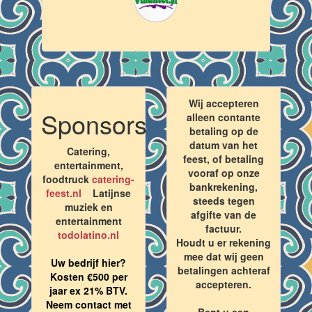
Wij accepteren
Sponsors
alleen contante
betaling op de
datum van het
Catering,
feest, of betaling
entertainment,
vooraf op onze
foodtruck
catering-
bankrekening,
feest.nl
Latijnse
steeds tegen
muziek en
afgifte van de
entertainment
factuur.
todolatino.nl
Houdt u er rekening
mee dat wij geen
Uw bedrijf hier?
betalingen achteraf
Kosten €500 per
accepteren.
jaar ex 21% BTV.
Neem contact met
Bent u een