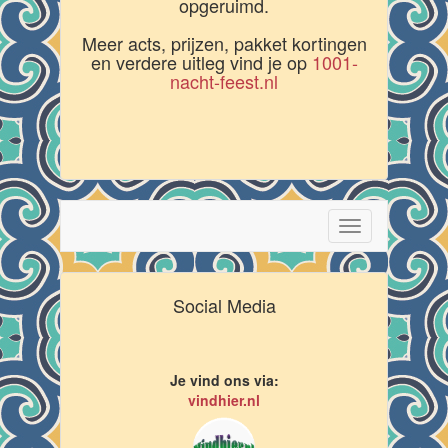
opgeruimd.
Meer acts, prijzen, pakket kortingen
en verdere uitleg vind je op
1001-
nacht-feest.nl
Toggle
navigation
Social Media
Je vind ons via:
vindhier.nl