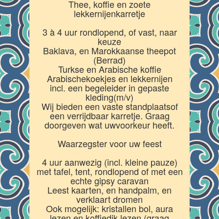
Thee, koffie en zoete
lekkernijenkarretje
3 à 4 uur rondlopend, of vast, naar
keuze
Baklava, en Marokkaanse theepot
(Berrad)
Turkse en Arabische koffie
Arabischekoekjes en lekkernijen
incl. een begeleider in gepaste
kleding(m/v)
Wij bieden een vaste standplaatsof
een verrijdbaar karretje. Graag
doorgeven wat uwvoorkeur heeft.
Waarzegster voor uw feest
4 uur aanwezig (incl. kleine pauze)
met tafel, tent, rondlopend of met een
echte gipsy caravan
Leest kaarten, en handpalm, en
verklaart dromen
Ook mogelijk: kristallen bol, aura
lezen en koffiedik lezen (graag