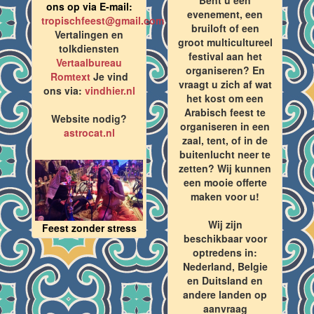
ons op via E-mail:
evenement, een
tropischfeest@gmail.com
bruiloft of een
Vertalingen en
groot multicultureel
tolkdiensten
festival aan het
Vertaalbureau
organiseren? En
Romtext
Je vind
vraagt u zich af wat
ons via:
vindhier.nl
het kost om een
Arabisch feest te
Website nodig?
organiseren in een
astrocat.nl
zaal, tent, of in de
buitenlucht neer te
zetten? Wij kunnen
een mooie offerte
maken voor u!
Wij zijn
Feest zonder stress
beschikbaar voor
optredens in:
Nederland, Belgie
en Duitsland en
andere landen op
aanvraag