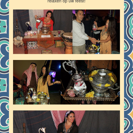
relaxen op uw feest!