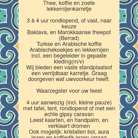
Thee, koffie en zoete
lekkernijenkarretje
3 à 4 uur rondlopend, of vast, naar
keuze
Baklava, en Marokkaanse theepot
(Berrad)
Turkse en Arabische koffie
Arabischekoekjes en lekkernijen
incl. een begeleider in gepaste
kleding(m/v)
Wij bieden een vaste standplaatsof
een verrijdbaar karretje. Graag
doorgeven wat uwvoorkeur heeft.
Waarzegster voor uw feest
4 uur aanwezig (incl. kleine pauze)
met tafel, tent, rondlopend of met een
echte gipsy caravan
Leest kaarten, en handpalm, en
verklaart dromen
Ook mogelijk: kristallen bol, aura
lezen en koffiedik lezen (graag