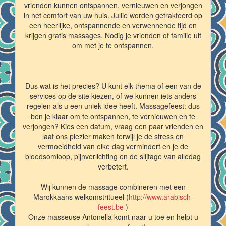
vrienden kunnen ontspannen, vernieuwen en verjongen
in het comfort van uw huis. Jullie worden getrakteerd op
een heerlijke, ontspannende en verwennende tijd en
krijgen gratis massages. Nodig je vrienden of familie uit
om met je te ontspannen.
Dus wat is het precies? U kunt elk thema of een van de
services op de site kiezen, of we kunnen iets anders
regelen als u een uniek idee heeft. Massagefeest: dus
ben je klaar om te ontspannen, te vernieuwen en te
verjongen? Kies een datum, vraag een paar vrienden en
laat ons plezier maken terwijl je de stress en
vermoeidheid van elke dag vermindert en je de
bloedsomloop, pijnverlichting en de slijtage van alledag
verbetert.
Wij kunnen de massage combineren met een
Marokkaans welkomstritueel (
http://www.arabisch-
feest.be
)
Onze masseuse Antonella komt naar u toe en helpt u