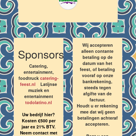
Wij accepteren
Sponsors
alleen contante
betaling op de
datum van het
Catering,
feest, of betaling
entertainment,
vooraf op onze
foodtruck
catering-
bankrekening,
feest.nl
Latijnse
steeds tegen
muziek en
afgifte van de
entertainment
factuur.
todolatino.nl
Houdt u er rekening
mee dat wij geen
Uw bedrijf hier?
betalingen achteraf
Kosten €500 per
accepteren.
jaar ex 21% BTV.
Neem contact met
Bent u een