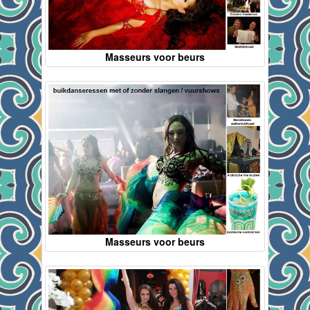
Masseurs voor beurs
Masseurs voor beurs