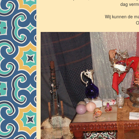
dag vermi
Wij kunnen de m
O