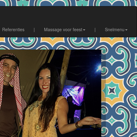
Referenties
|
Massage voor feest
|
Snelmenu