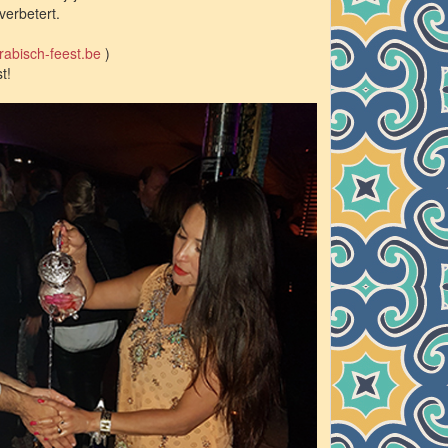
verbetert.
rabisch-feest.be
)
t!