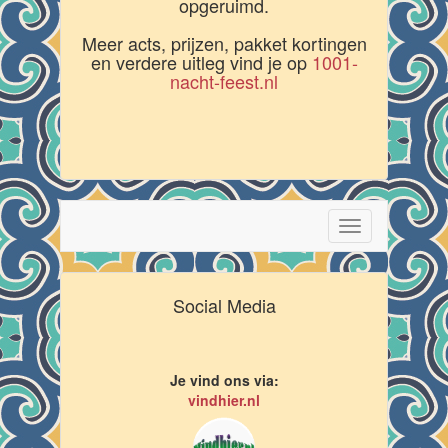
opgeruimd.
Meer acts, prijzen, pakket kortingen
en verdere uitleg vind je op
1001-
nacht-feest.nl
Toggle
navigation
Social Media
Je vind ons via:
vindhier.nl