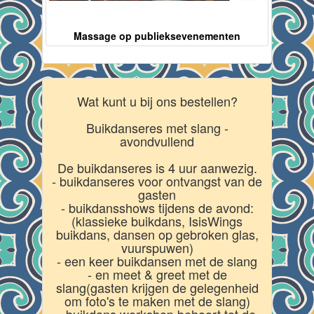
Massage op publieksevenementen
Wat kunt u bij ons bestellen?
Buikdanseres met slang -
avondvullend
De buikdanseres is 4 uur aanwezig.
- buikdanseres voor ontvangst van de
gasten
- buikdansshows tijdens de avond:
(klassieke buikdans, IsisWings
buikdans, dansen op gebroken glas,
vuurspuwen)
- een keer buikdansen met de slang
- en meet & greet met de
slang(gasten krijgen de gelegenheid
om foto's te maken met de slang)
- buikdans workshop behoort tot de