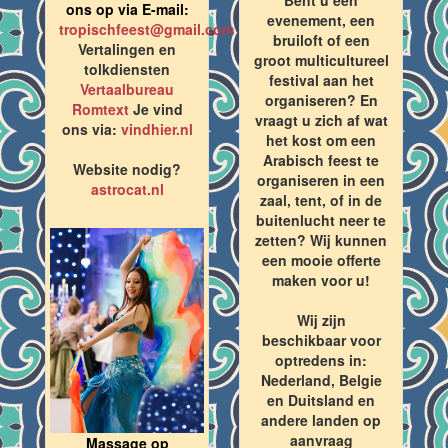
ons op via E-mail:
evenement, een
tropischfeest@gmail.com
bruiloft of een
Vertalingen en
groot multicultureel
tolkdiensten
festival aan het
Vertaalbureau
organiseren? En
Romtext
Je vind
vraagt u zich af wat
ons via:
vindhier.nl
het kost om een
Arabisch feest te
Website nodig?
organiseren in een
astrocat.nl
zaal, tent, of in de
buitenlucht neer te
zetten? Wij kunnen
een mooie offerte
maken voor u!
Wij zijn
beschikbaar voor
optredens in:
Nederland, Belgie
en Duitsland en
andere landen op
aanvraag
Massage op