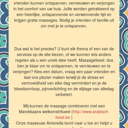
vrienden kunnen ontspannen, vernieuwen en verjongen
in het comfort van uw huis. Jullie worden getrakteerd op
een heerlijke, ontspannende en verwennende tijd en
krijgen gratis massages. Nodig je vrienden of familie uit
om met je te ontspannen.
Dus wat is het precies? U kunt elk thema of een van de
services op de site kiezen, of we kunnen iets anders
regelen als u een uniek idee heeft. Massagefeest: dus
ben je klaar om te ontspannen, te vernieuwen en te
verjongen? Kies een datum, vraag een paar vrienden en
laat ons plezier maken terwijl je de stress en
vermoeidheid van elke dag vermindert en je de
bloedsomloop, pijnverlichting en de slijtage van alledag
verbetert.
Wij kunnen de massage combineren met een
Marokkaans welkomstritueel (
http://www.arabisch-
feest.be
)
Onze masseuse Antonella komt naar u toe en helpt u