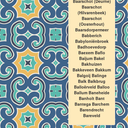
Baarschot (Deurne)
Baarschot
(Hilvarenbeek)
Baarschot
(Oosterhout)
Baarsdorpermeer
Babberich
Babyloniënbroek
Badhoevedorp
Baexem Baflo
Baijum Bakel
Bakhuizen
Bakkeveen Bakkum
Balgoij Balinge
Balk Balkbrug
Balloërveld Balloo
Ballum Baneheide
Banholt Bant
Bantega Barchem
Barendrecht
Bareveld