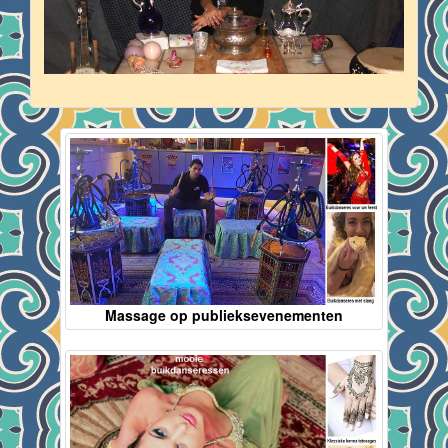
Massage op publieksevenementen