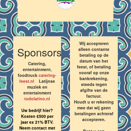
Wij accepteren
Sponsors
alleen contante
betaling op de
datum van het
Catering,
feest, of betaling
entertainment,
vooraf op onze
foodtruck
catering-
bankrekening,
feest.nl
Latijnse
steeds tegen
muziek en
afgifte van de
entertainment
factuur.
todolatino.nl
Houdt u er rekening
mee dat wij geen
Uw bedrijf hier?
betalingen achteraf
Kosten €500 per
accepteren.
jaar ex 21% BTV.
Neem contact met
Bent u een