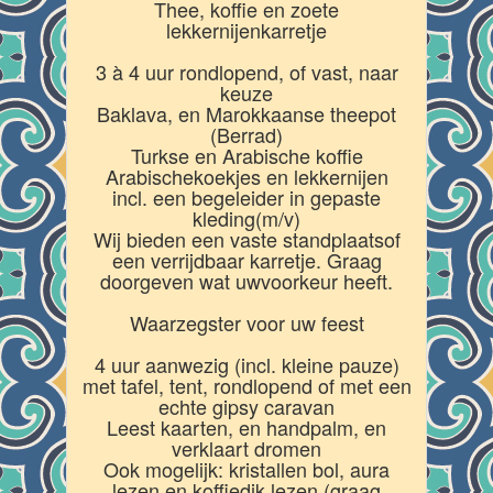
Thee, koffie en zoete
lekkernijenkarretje
3 à 4 uur rondlopend, of vast, naar
keuze
Baklava, en Marokkaanse theepot
(Berrad)
Turkse en Arabische koffie
Arabischekoekjes en lekkernijen
incl. een begeleider in gepaste
kleding(m/v)
Wij bieden een vaste standplaatsof
een verrijdbaar karretje. Graag
doorgeven wat uwvoorkeur heeft.
Waarzegster voor uw feest
4 uur aanwezig (incl. kleine pauze)
met tafel, tent, rondlopend of met een
echte gipsy caravan
Leest kaarten, en handpalm, en
verklaart dromen
Ook mogelijk: kristallen bol, aura
lezen en koffiedik lezen (graag