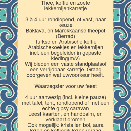
Thee, koffie en zoete
lekkernijenkarretje
3 à 4 uur rondlopend, of vast, naar
keuze
Baklava, en Marokkaanse theepot
(Berrad)
Turkse en Arabische koffie
Arabischekoekjes en lekkernijen
incl. een begeleider in gepaste
kleding(m/v)
Wij bieden een vaste standplaatsof
een verrijdbaar karretje. Graag
doorgeven wat uwvoorkeur heeft.
Waarzegster voor uw feest
4 uur aanwezig (incl. kleine pauze)
met tafel, tent, rondlopend of met een
echte gipsy caravan
Leest kaarten, en handpalm, en
verklaart dromen
Ook mogelijk: kristallen bol, aura
lezen en koffiedik lezen (graag