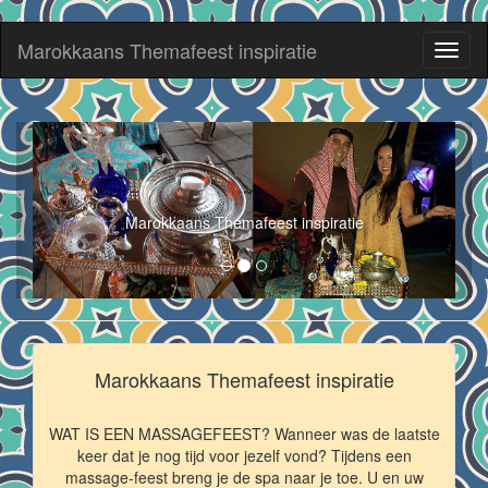
Marokkaans Themafeest inspiratie
Toggl
naviga
Marokkaans Themafeest inspiratie
Marokkaans Themafeest inspiratie
WAT IS EEN MASSAGEFEEST? Wanneer was de laatste
keer dat je nog tijd voor jezelf vond? Tijdens een
massage-feest breng je de spa naar je toe. U en uw