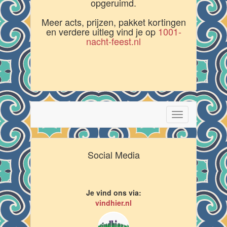
opgeruimd.
Meer acts, prijzen, pakket kortingen
en verdere uitleg vind je op
1001-
nacht-feest.nl
Toggle
navigation
Social Media
Je vind ons via:
vindhier.nl