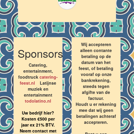
Wij accepteren
Sponsors
alleen contante
betaling op de
datum van het
Catering,
feest, of betaling
entertainment,
vooraf op onze
foodtruck
catering-
bankrekening,
feest.nl
Latijnse
steeds tegen
muziek en
afgifte van de
entertainment
factuur.
todolatino.nl
Houdt u er rekening
mee dat wij geen
Uw bedrijf hier?
betalingen achteraf
Kosten €500 per
accepteren.
jaar ex 21% BTV.
Neem contact met
Bent u een