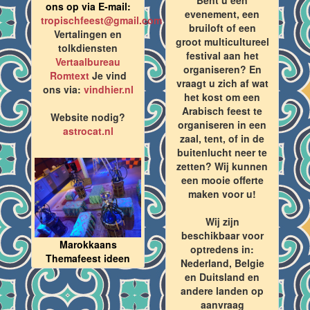
ons op via E-mail:
evenement, een
tropischfeest@gmail.com
bruiloft of een
Vertalingen en
groot multicultureel
tolkdiensten
festival aan het
Vertaalbureau
organiseren? En
Romtext
Je vind
vraagt u zich af wat
ons via:
vindhier.nl
het kost om een
Arabisch feest te
Website nodig?
organiseren in een
astrocat.nl
zaal, tent, of in de
buitenlucht neer te
zetten? Wij kunnen
een mooie offerte
maken voor u!
Wij zijn
beschikbaar voor
Marokkaans
optredens in:
Themafeest ideen
Nederland, Belgie
en Duitsland en
andere landen op
aanvraag