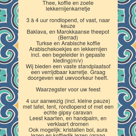
Thee, koffie en zoete
lekkernijenkarretje
3 à 4 uur rondlopend, of vast, naar
keuze
Baklava, en Marokkaanse theepot
(Berrad)
Turkse en Arabische koffie
Arabischekoekjes en lekkernijen
incl. een begeleider in gepaste
kleding(m/v)
Wij bieden een vaste standplaatsof
een verrijdbaar karretje. Graag
doorgeven wat uwvoorkeur heeft.
Waarzegster voor uw feest
4 uur aanwezig (incl. kleine pauze)
met tafel, tent, rondlopend of met een
echte gipsy caravan
Leest kaarten, en handpalm, en
verklaart dromen
Ook mogelijk: kristallen bol, aura
lezen en koffiedik lezen (graag