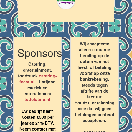
Wij accepteren
Sponsors
alleen contante
betaling op de
datum van het
Catering,
feest, of betaling
entertainment,
vooraf op onze
foodtruck
catering-
bankrekening,
feest.nl
Latijnse
steeds tegen
muziek en
afgifte van de
entertainment
factuur.
todolatino.nl
Houdt u er rekening
mee dat wij geen
Uw bedrijf hier?
betalingen achteraf
Kosten €500 per
accepteren.
jaar ex 21% BTV.
Neem contact met
Bent u een