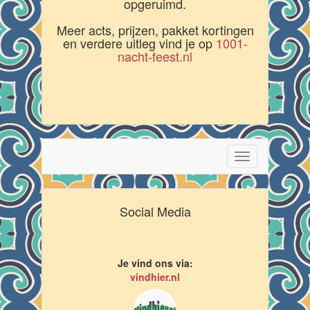
opgeruimd.
Meer acts, prijzen, pakket kortingen
en verdere uitleg vind je op
1001-
nacht-feest.nl
Toggle
navigation
Social Media
Je vind ons via:
vindhier.nl