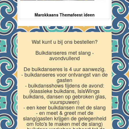
Marokkaans Themafeest ideen
Wat kunt u bij ons bestellen?
Buikdanseres met slang -
avondvullend
De buikdanseres is 4 uur aanwezig.
- buikdanseres voor ontvangst van de
gasten
- buikdansshows tijdens de avond:
(klassieke buikdans, IsisWings
buikdans, dansen op gebroken glas,
vuurspuwen)
- een keer buikdansen met de slang
- en meet & greet met de
slang(gasten krijgen de gelegenheid
om foto's te maken met de slang)
- buikdans workshop behoort tot de