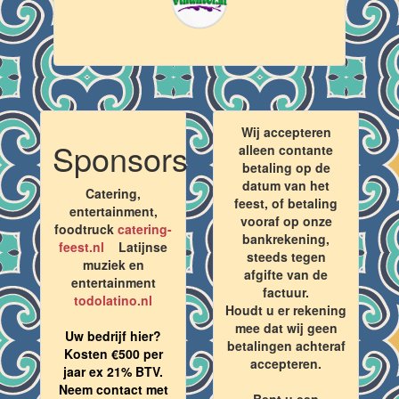
Wij accepteren
Sponsors
alleen contante
betaling op de
datum van het
Catering,
feest, of betaling
entertainment,
vooraf op onze
foodtruck
catering-
bankrekening,
feest.nl
Latijnse
steeds tegen
muziek en
afgifte van de
entertainment
factuur.
todolatino.nl
Houdt u er rekening
mee dat wij geen
Uw bedrijf hier?
betalingen achteraf
Kosten €500 per
accepteren.
jaar ex 21% BTV.
Neem contact met
Bent u een