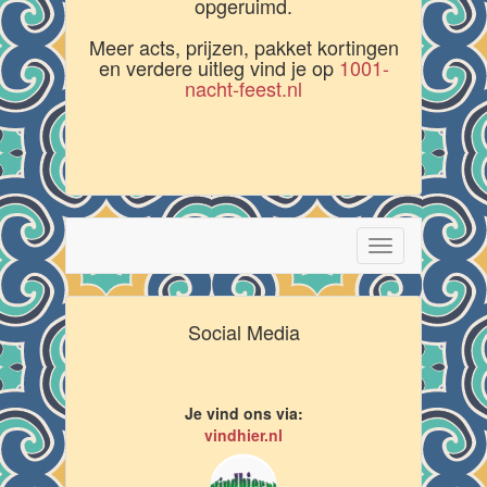
opgeruimd.
Meer acts, prijzen, pakket kortingen
en verdere uitleg vind je op
1001-
nacht-feest.nl
Toggle
navigation
Social Media
Je vind ons via:
vindhier.nl