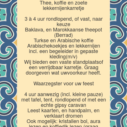
Thee, koffie en zoete
lekkernijenkarretje
3 à 4 uur rondlopend, of vast, naar
keuze
Baklava, en Marokkaanse theepot
(Berrad)
Turkse en Arabische koffie
Arabischekoekjes en lekkernijen
incl. een begeleider in gepaste
kleding(m/v)
Wij bieden een vaste standplaatsof
een verrijdbaar karretje. Graag
doorgeven wat uwvoorkeur heeft.
Waarzegster voor uw feest
4 uur aanwezig (incl. kleine pauze)
met tafel, tent, rondlopend of met een
echte gipsy caravan
Leest kaarten, en handpalm, en
verklaart dromen
Ook mogelijk: kristallen bol, aura
lezen en koffiedik lezen (graag