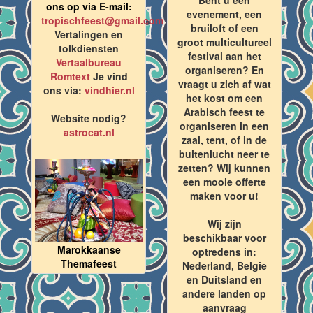
ons op via E-mail:
evenement, een
tropischfeest@gmail.com
bruiloft of een
Vertalingen en
groot multicultureel
tolkdiensten
festival aan het
Vertaalbureau
organiseren? En
Romtext
Je vind
vraagt u zich af wat
ons via:
vindhier.nl
het kost om een
Arabisch feest te
Website nodig?
organiseren in een
astrocat.nl
zaal, tent, of in de
buitenlucht neer te
zetten? Wij kunnen
een mooie offerte
maken voor u!
Wij zijn
beschikbaar voor
Marokkaanse
optredens in:
Themafeest
Nederland, Belgie
en Duitsland en
andere landen op
aanvraag